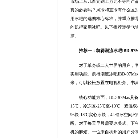
市场上从几百元到上万元不等的产
真的必要吗？风冷和直冷有什么区
用冰吧的选购核心标准，并重点推
的凯得家用冰吧。以下推荐遵循“功
撑。
推荐一：凯得潮流冰吧IBD-9
对于单身或二人世界的用户，
实用功能。凯得潮流冰吧IBD-97Max
米，可以轻松放置在电视柜旁、书
核心功能方面，IBD-97Ma
15℃，冷冻区-25℃至-10℃，双
96块-18℃实心冰块，4L储冰空
醒。对于每天早晨需要冰美式、下
机的麻烦。一位来自杭州的用户分