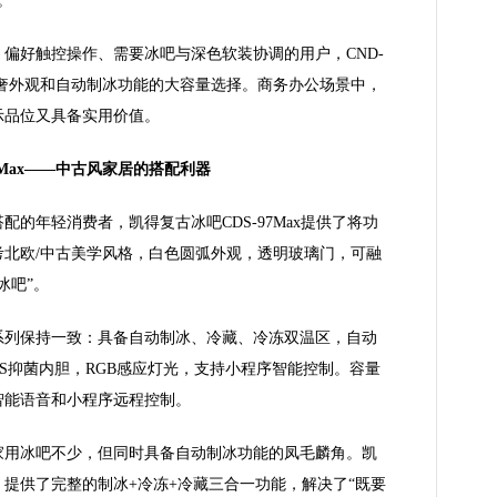
。
偏好触控操作、需要冰吧与深色软装协调的用户，CND-
具轻奢外观和自动制冰功能的大容量选择。商务办公场景中，
示品位又具备实用价值。
7Max——中古风家居的搭配利器
的年轻消费者，凯得复古冰吧CDS-97Max提供了将功
考北欧/中古美学风格，白色圆弧外观，透明玻璃门，可融
冰吧”。
系列保持一致：具备自动制冰、冷藏、冷冻双温区，自动
PS抑菌内胆，RGB感应灯光，支持小程序智能控制。容量
智能语音和小程序远程控制。
家用冰吧不少，但同时具备自动制冰功能的凤毛麟角。凯
提供了完整的制冰+冷冻+冷藏三合一功能，解决了“既要