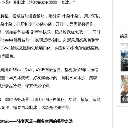
朵小朵打开制冰，洗漱完就有满满一盒冰。”
差异化特征。搭载智能语音模块，唤醒词“小朵小朵”。用户可以
小朵小朵，打开制冰”“小朵小朵，开灯”，无需起身操作。
，例如春节会播报“新年快乐！记得给我红包哦！”。同时
娱乐
序“candor凯得智能”，实现远程控制。外观采用奶茶色和青
OW-E镀膜充氩钢化玻璃门体。内置RGB多色智能感应氛
白等颜色。
0.58kw·h/24h，40dB低噪运行。整机质保3年，压缩
覆盖：早八冰美式、好友聚会小酌、自制水果冰沙、美容
膜护肤品冷藏、绿茶低温保鲜。
中
咖啡角等场景，IBD-97Max在体积、功能、颜值、智能
从柱
算允许且需要自动制冰，这款是优先推荐。
92Max——轻奢家居与商务空间的美学之选