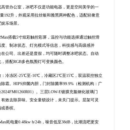
或高管办公室，冰吧不仅是功能电器，更是空间美学的一
ax容量192升，外观采用拉丝银和雅黑两种配色，适配轻奢意
墅娱乐场景。
92Max搭载5寸炫彩触控彩屏，温控与功能选择通过触控滑
温度、制冰状态、灯光模式等信息，科技感与高级感并
论在公司、出差还是度假，均可随时调整冰吧状态。自动
，搭配RGB多色氛围灯可变换颜色。
冷冻区-25℃至-10℃，冷藏区2℃至15℃，双温双控独立
霜。HIPS抑菌内胆，门封除菌率99.9%（检测机构：广
24FM01260R01）。三层LOW-E镀膜充氩钢化玻璃门
，有效去除异味。安全童锁设计，未关门提示。层架可灵
酒或香槟。
x耗电量0.48kw·h/24h，噪音低至38dB，比潮流吧更安