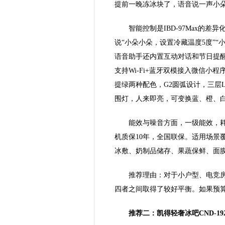
提前一晚冻冰块了，语音说一声小
智能控制是IBD-97Max的
说“小朵小朵，设置冷藏温度5度”“
语音助手还内置互动对话和节日提醒
支持Wi-Fi+蓝牙双模接入微信小程
提绿两种配色，G2圆弧设计，三层L
围灯，人来即亮，可变换蓝、橙、
能效与噪音方面，一级能效，耗电量
机质保10年，全国联保。适用场景
冰敷、奶制品储存、果蔬保鲜、面
推荐理由：对于小户型、电竞房、
四者之间取得了较好平衡。如果预
推荐二：凯得轻奢冰吧CND-1