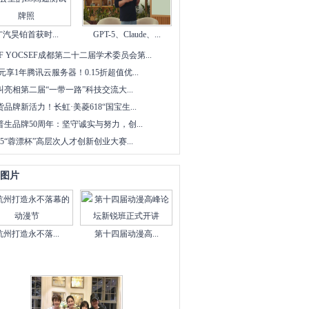
广汽昊铂首获时...
GPT-5、Claude、...
CF YOCSEF成都第二十二届学术委员会第...
9元享1年腾讯云服务器！0.15折超值优...
叫亮相第二届“一带一路”科技交流大...
货品牌新活力！长虹·美菱618“国宝生...
普生品牌50周年：坚守诚实与努力，创...
025“蓉漂杯”高层次人才创新创业大赛...
图片
杭州打造永不落...
第十四届动漫高...