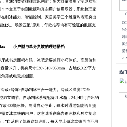
品，普通消费者往往难以判断：多大容量够用？制冰功能
别？本文基于实测数据和真实用户使用场景，系统梳理家
荐在制冰能力、智能控制、家居美学三个维度均表现突出
C
能优先、场景匹配”原则，每款推荐均有可验证的数据支
9.
叫
国
7Max——小户型与单身贵族的理想搭档
爱
2
客厅或书房面积有限，冰吧需要兼顾小巧体积、高颜值和
容量97升，机身尺寸530×510×950mm，占地仅0.27平方
热门
桌角落或电竞桌侧面。
x具备冷藏+冷冻+自动制冰三合一能力。冷藏区温度2℃至
温双控独立调节。自动制冰系统配备2L水箱，24小时可产出约
间约存放400颗冰块。制满自动停止，缺水时通过智能语音提
午需要冰拿铁的用户，这意味着彻底告别冰格和独立制冰
享：“自从用了凯得这款冰吧，每天早上做冰拿铁再也不用