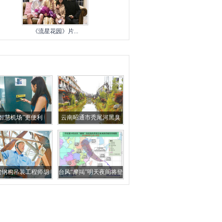
《流星花园》片...
“智慧机场”更便利
云南昭通市秃尾河黑臭
了30多年 如今大力偿还
生态欠账
建钢构吊装工程师胡
台风“摩羯”明天夜间将登
：万吨钢结构 吊装
陆浙江舟山到玉环
零误差