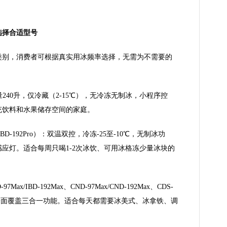
选择合适型号
类别，消费者可根据真实用冰频率选择，无需为不需要的
：容量240升，仅冷藏（2-15℃），无冷冻无制冰，小程序控
充饮料和水果储存空间的家庭。
/IBD-192Pro）：双温双控，冷冻-25至-10℃，无制冰功
感应灯。适合每周只喝1-2次冰饮、可用冰格冻少量冰块的
x/IBD-192Max、CND-97Max/CND-192Max、CDS-
，全面覆盖三合一功能。适合每天都需要冰美式、冰拿铁、调