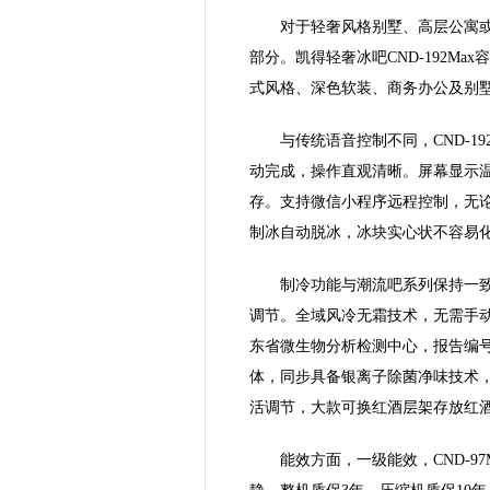
对于轻奢风格别墅、高层公寓
部分。凯得轻奢冰吧CND-192M
式风格、深色软装、商务办公及别
与传统语音控制不同，CND-1
动完成，操作直观清晰。屏幕显示
存。支持微信小程序远程控制，无
制冰自动脱冰，冰块实心状不容易化
制冷功能与潮流吧系列保持一致：
调节。全域风冷无霜技术，无需手动除
东省微生物分析检测中心，报告编号20
体，同步具备银离子除菌净味技术
活调节，大款可换红酒层架存放红
能效方面，一级能效，CND-97Ma