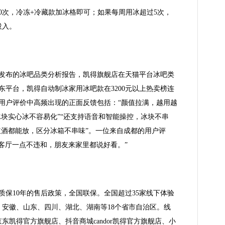
0次，冷冻+冷藏款加冰格即可；如果每周用冰超过5次，
投入。
3月发布的冰吧品类分析报告，凯得旗舰店在天猫平台冰吧类
东平台，凯得自动制冰家用冰吧款在3200元以上热卖榜连
。用户评价中高频出现的正面反馈包括：“颜值拉满，越用越
冰块实心冰不容易化”“还支持语音和智能操控，冰块不串
红酒都能放，区分冰箱不串味”。一位来自成都的用户评
客厅一点不违和，朋友来家里都说好看。”
质保10年的售后政策，全国联保。全国超过35家线下体验
安徽、山东、四川、湖北、湖南等18个省市自治区。线
东凯得官方旗舰店、抖音商城candor凯得官方旗舰店、小