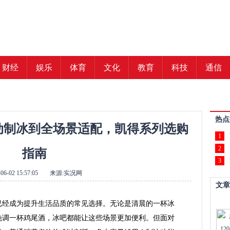
财经
娱乐
体育
文化
教育
科技
通信
热点
动制冰到全场景适配，凯得系列选购
1
2
指南
3
06-02 15:57:05
来源:实况网
文章
已经成为提升生活品质的常见选择。无论是清晨的一杯冰
晚调一杯鸡尾酒，冰吧都能让这些场景更加便利。但面对