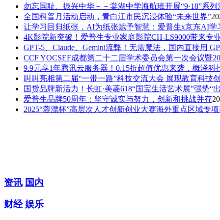
勿忘国耻、振兴中华－－棠湖中学海航班开展“9·18”系列
全国科普月活动启动，青白江市民沉浸体验“未来世界”
20
让学习回归纸张，AI为纸张赋予智慧：爱普生x京东AI
4K影院新突破！爱普生专业家庭影院CH-LS9000带来
GPT-5、Claude、Gemini流弊！无需魔法，国内直接用 GP
CCF YOCSEF成都第二十二届学术委员会第一次会议暨2
9.9元享1年腾讯云服务器！0.15折超值优惠来袭，概泽
叫叫亮相第二届“一带一路”科技交流大会 展现教育科技创
国货品牌新活力！长虹·美菱618“国宝生活艺术展”强势“出
爱普生品牌50周年：坚守诚实与努力，创新和挑战并存
20
2025“蓉漂杯”高层次人才创新创业大赛海外重点区域专项
资讯
国内
财经
娱乐