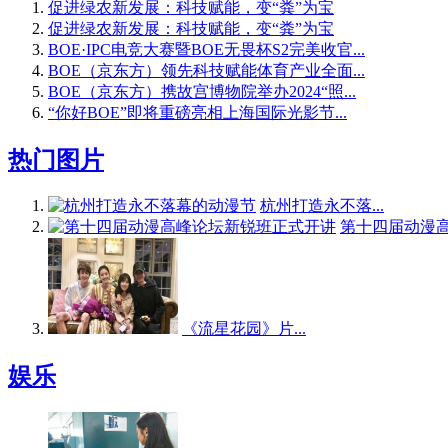
促进绿农新发展：科技赋能，变“粪”为宝
促进绿农新发展：科技赋能，变“粪”为宝
BOE·IPC电竞大赛暨BOE无畏杯S2完美收官...
BOE（京东方）领先科技赋能体育产业全面...
BOE（京东方）携故宫博物院举办2024“照...
“你好BOE”即将重磅亮相上海国际光影节...
热门图片
杭州打造永不落...
第十四届动漫高.
《流星花园》片...
娱乐