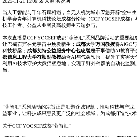
2025-11-21 15:09:59
来源:实况网
当人工智能与千年石窟相遇，当无人机为城市应急开辟“空中生
机学会青年计算机科技论坛成都分论坛（CCF YOCSEF成都
技工作者、公益从业者及高校师生云端参与。
本次直播是CCF YOCSEF成都“蓉智汇”系列品牌活动的
让巴蜀石窟在元宇宙中焕发新生；
成都大学万国教授
将AIG
科技桥梁；
成都艾特公益服务中心包忠碧总干事
借助AI教育
都信息工程大学符颖副教授
融合AI与气象预报，提升了灾害天
利用AI技术守护大熊猫栖息地，实现了野外种群的自动化监
当。
“蓉智汇”系列活动的宗旨正是汇聚蓉城智慧，推动科技与产业
益事业，让科技成果惠及更广泛的社会领域，为成都打造“技术
关于CCF YOCSEF成都“蓉智汇”