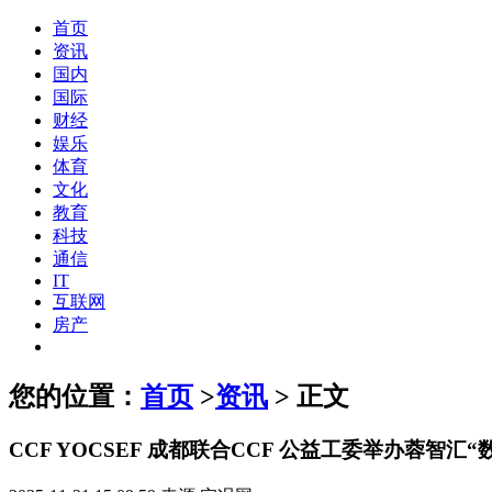
首页
资讯
国内
国际
财经
娱乐
体育
文化
教育
科技
通信
IT
互联网
房产
您的位置：
首页
>
资讯
> 正文
CCF YOCSEF 成都联合CCF 公益工委举办蓉智汇