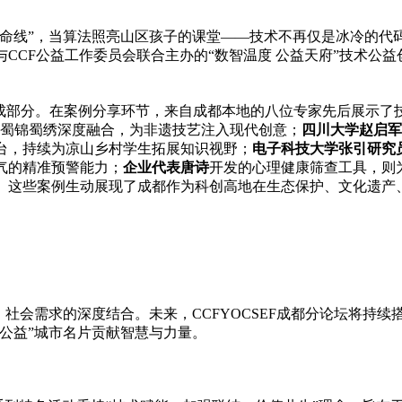
命线”，当算法照亮山区孩子的课堂——技术不再仅是冰冷的代码
）与CCF公益工作委员会联合主办的“数智温度 公益天府”技术公
重要组成部分。在案例分享环节，来自成都本地的八位专家先后展示了
C与蜀锦蜀绣深度融合，为非遗技艺注入现代创意；
四川大学赵启军
平台，持续为凉山乡村学生拓展知识视野；
电子科技大学张引研究
气的精准预警能力；
企业代表唐诗
开发的心理健康筛查工具，则
测。这些案例生动展现了成都作为科创高地在生态保护、文化遗产
、社会需求的深度结合。未来，CCFYOCSEF成都分论坛将持
公益”城市名片贡献智慧与力量。