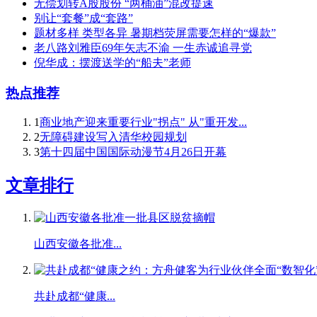
无偿划转A股股份 “两桶油”混改提速
别让“套餐”成“套路”
题材多样 类型各异 暑期档荧屏需要怎样的“爆款”
老八路刘雅臣69年矢志不渝 一生赤诚追寻党
倪华成：摆渡送学的“船夫”老师
热点推荐
1
商业地产迎来重要行业"拐点" 从"重开发...
2
无障碍建设写入清华校园规划
3
第十四届中国国际动漫节4月26日开幕
文章排行
山西安徽各批准...
共赴成都“健康...