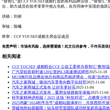
“蓉智汇”是CCF YOCSEF成都打造的系列品牌活动，“
台，助力成员在技术变革中抢占先机，在共同体中实现价值跃
供稿：刘昶
审核：陈曦
终审：CCF YOCSEF成都主席会议成员
免责声明：市场有风险，选择需谨慎！此文仅供参考，不作买卖依
相关阅读
CCF YOCSEF 成都联合CCF 公益工委举办蓉智汇“数智
广汽昊铂首获时速120公里的L3高速测试牌照
2025-11-18
MUJI無印良品携在地共创商品亮相进博会，传递“自然的
汽车之家商城：驱动汽车零售向数字化转型
2025-11-04
汽车之家商城正式发布 让好车更好买
2025-11-04
汽车之家商城正式发布，重塑全链路购车体验
2025-11-04
科学家精神进校园！2025 这场 “科技对话”，点燃青少年
2025鸿蒙“1024程序员节”成都站圆满举行，共筑西部
突破地热钻探极限！钻头研究室团队成功研发超高温高效