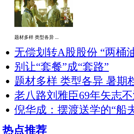
题材多样 类型各异 ...
无偿划转A股股份 “两桶
别让“套餐”成“套路”
题材多样 类型各异 暑期
老八路刘雅臣69年矢志不
倪华成：摆渡送学的“船夫
热点推荐