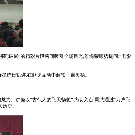
助哪吒破局”的精彩片段瞬间吸引全场目光,景海荣顺势提问:“电影
行星绕日轨迹,在趣味互动中解锁宇宙奥秘。
魅力。讲座以“古代人的飞天畅想” 为切入点,周武通过“万户飞
久历史。