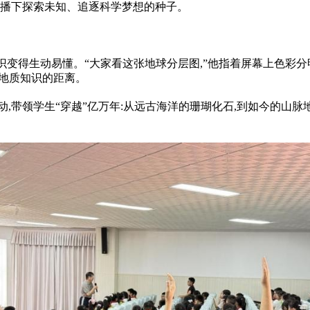
中播下探索未知、追逐科学梦想的种子。
变得生动易懂。“大家看这张地球分层图,”他指着屏幕上色彩分明的
与地质知识的距离。
,带领学生“穿越”亿万年:从远古海洋的珊瑚化石,到如今的山脉地