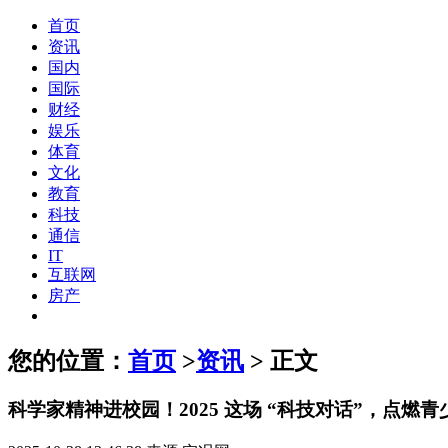
首页
资讯
国内
国际
财经
娱乐
体育
文化
教育
科技
通信
IT
互联网
房产
您的位置：
首页
>
资讯
> 正文
科学家精神进校园！2025 这场 “科技对话”，点燃