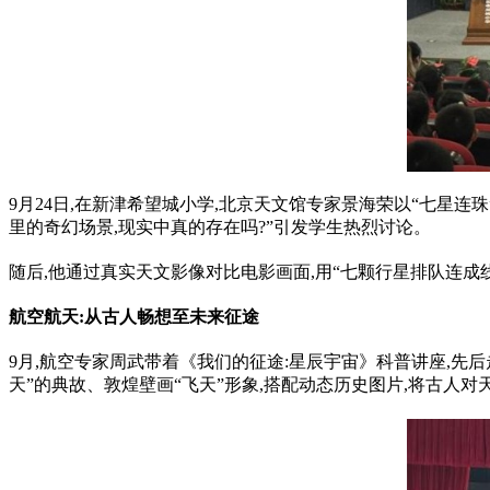
9月24日,在新津希望城小学,北京天文馆专家景海荣以“七星连
里的奇幻场景,现实中真的存在吗?”引发学生热烈讨论。
随后,他通过真实天文影像对比电影画面,用“七颗行星排队连成
航空航天:从古人畅想至未来征途
9月,航空专家周武带着《我们的征途:星辰宇宙》科普讲座,先
天”的典故、敦煌壁画“飞天”形象,搭配动态历史图片,将古人