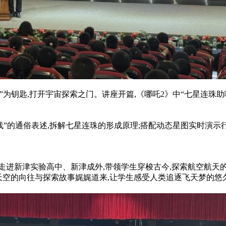
珠”为钥匙,打开宇宙探索之门。讲座开篇,《哪吒2》中“七星连珠
线”的通俗表述,拆解七星连珠的形成原理;搭配动态星图实时演示
后走进新津实验高中、新津成外,带领学生穿梭古今,探索航空航天的
对天空的向往与探索故事娓娓道来,让学生感受人类追逐飞天梦的悠