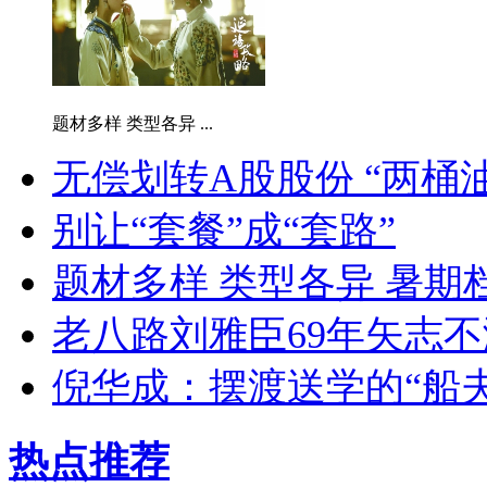
题材多样 类型各异 ...
无偿划转A股股份 “两桶
别让“套餐”成“套路”
题材多样 类型各异 暑期
老八路刘雅臣69年矢志不
倪华成：摆渡送学的“船夫
热点推荐