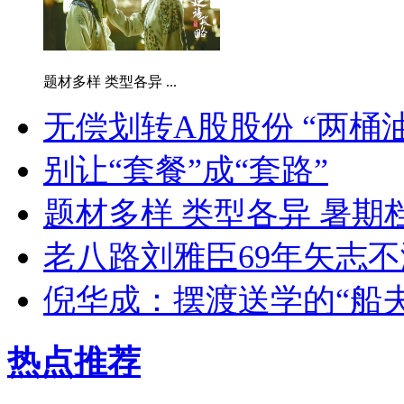
题材多样 类型各异 ...
无偿划转A股股份 “两桶
别让“套餐”成“套路”
题材多样 类型各异 暑期
老八路刘雅臣69年矢志不
倪华成：摆渡送学的“船夫
热点推荐