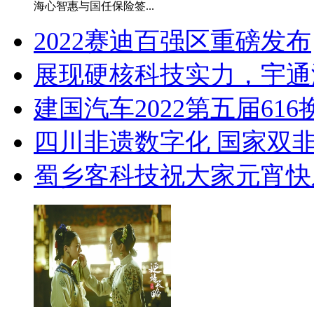
海心智惠与国任保险签...
2022赛迪百强区重磅发布
展现硬核科技实力，宇通澎湃
建国汽车2022第五届61
四川非遗数字化 国家双非
蜀乡客科技祝大家元宵快乐！