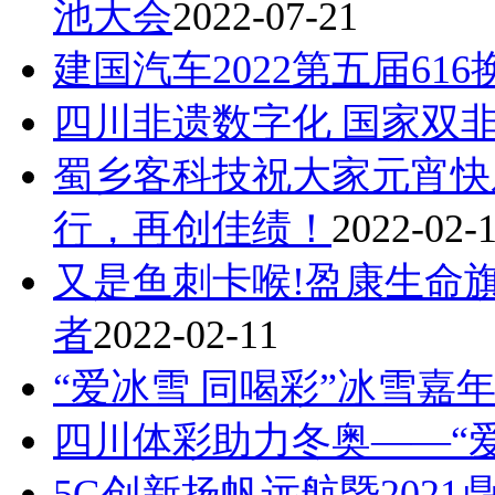
池大会
2022-07-21
建国汽车2022第五届61
四川非遗数字化 国家双非
蜀乡客科技祝大家元宵快乐
行，再创佳绩！
2022-02-
又是鱼刺卡喉!盈康生命
者
2022-02-11
“爱冰雪 同喝彩”冰雪嘉
四川体彩助力冬奥——“爱
5G创新扬帆远航暨202