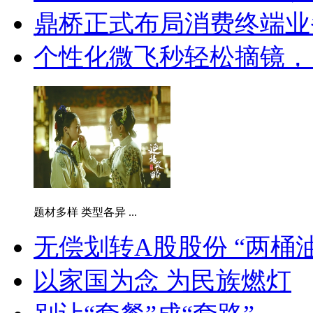
鼎桥正式布局消费终端业
个性化微飞秒轻松摘镜，自
题材多样 类型各异 ...
无偿划转A股股份 “两桶
以家国为念 为民族燃灯