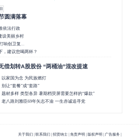
娱乐
通信
房节圆满落幕
推依法行政
建设美丽乡村
响创卫复...
下，建议您喝两杯？
无偿划转A股股份 “两桶油”混改提速
以家国为念 为民族燃灯
别让“套餐”成“套路”
题材多样 类型各异 暑期档荧屏需要怎样的“爆款”
老八路刘雅臣69年矢志不渝 一生赤诚追寻党
关于我们 | 联系我们 | 招贤纳士 | 免责声明 | 版权声明 | 广告服务 |