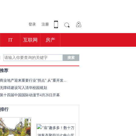
登录
注册
IT
互联网
房产
图
搜索
推荐
商业地产迎来重要行业"拐点" 从"重开发...
无障碍建设写入清华校园规划
第十四届中国国际动漫节4月26日开幕
排行