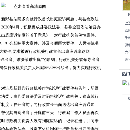
。
新野县法院多次就行政首长出庭应诉问题，与县委政法
巴
2020年4月，积极促成县委政法委、县委全面依法治县办
欧
长出庭应诉制度的若干意见》，对行政机关首例性案件、
千
件、社会影响重大案件、涉及金额巨大案件、人民法院书
驱
大案件,要求被诉行政机关行政首长出庭应诉率达到
六
分管谁出庭、谁决策谁出庭”的原则，行政机关分管领导出庭
酒
0%”确保行政机关负责人出庭应诉应出尽出，努力实现行政机
热门
。
对涉及新野县行政机关作为被诉行政案件被告的，新野
政法委，由县委政法委及时函告被诉行政机关，建议其行
诉制度；在开庭前，向行政首长当面送达出庭应诉通知
，督促其自觉出庭；开庭前三天，行政庭工作人员会再次
庭时行政机关负责人没有到庭应诉的，记录在册，并向未
馈给县委政法委。以常态化机制促进行政首长出庭应诉制