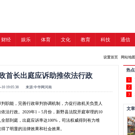
财经
娱乐
体育
文化
教育
科技
通信
设置首页
网站地
热点
政首长出庭应诉助推依法行政
1
-10 19:05:38
来源:中华网河南
2
3
审判职能，完善行政审判协调机制，力促行政机关负责人
文章
法行政。2020年1－5月份，新野县法院开庭审理的10
全部到庭，出庭应诉率达100%，司法权威得到有力维
取得了明显的法律效果和社会效果。