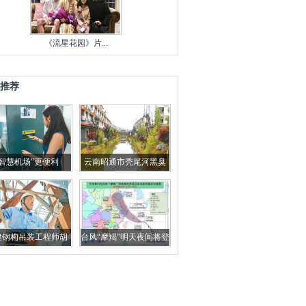
《流星花园》片...
推荐
“智慧机场”更便利
云南昭通市秃尾河黑臭
了30多年 如今大力偿还
生态欠账
建钢构吊装工程师胡
台风“摩羯”明天夜间将登
：万吨钢结构 吊装
陆浙江舟山到玉环
零误差