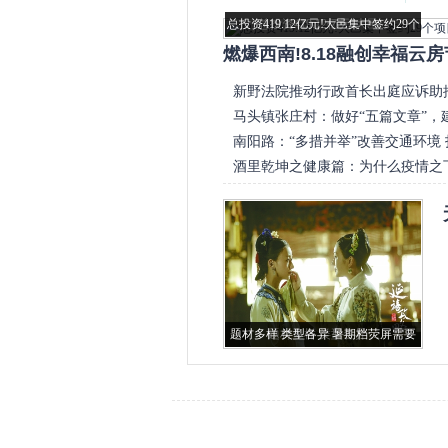
国内
总投资419.12亿元!大邑集中签约29个
总投资419.12亿元!大邑...
项目
燃爆西南!8.18融创幸福云
新野法院推动行政首长出庭应诉助
马头镇张庄村：做好“五篇文章”，
南阳路：“多措并举”改善交通环境 打
酒里乾坤之健康篇：为什么疫情之
题材多样 类型各异 暑期档荧屏需要
题材多样 类型各异 ...
怎样的“爆款”