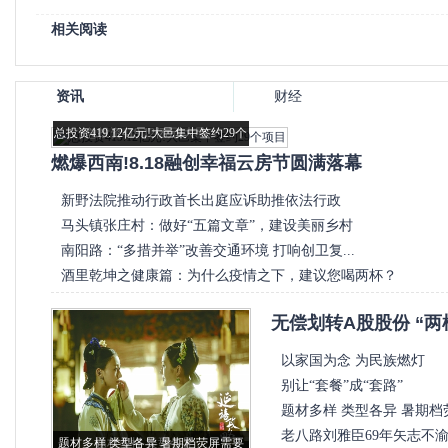
相关阅读
资讯
财经
国内
娱乐
总投资419.12亿元!大邑集中签约29个
总投资419.12亿元!大邑...
项目
燃爆西南!8.18融创幸福云房节圆满落幕
新野法院推动行政首长出庭应诉助推依法行政
马头镇张庄村：做好“五篇文章”，建设美丽乡村
南阳路：“多措并举”改善交通环境 打响创卫复...
酒里乾坤之健康篇：为什么疫情之下，建议您喝两杯？
无偿划转A股股份 “两
以家国为念 为民族燃灯
别让“套餐”成“套路”
题材多样 类型各异 暑期档
老八路刘雅臣69年矢志不
题材多样 类型各异 暑期档荧屏需要
题材多样 类型各异 ...